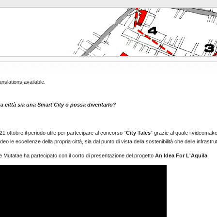
nslations available.
ua città sia una Smart City o possa diventarlo?
 21 ottobre il periodo utile per partecipare al concorso “
City Tales
” grazie al quale i videomaker
eo le eccellenze della propria città, sia dal punto di vista della sostenibilità che delle infrastru
e Mutatae ha partecipato con il corto di presentazione del progetto
An Idea For L'Aquila