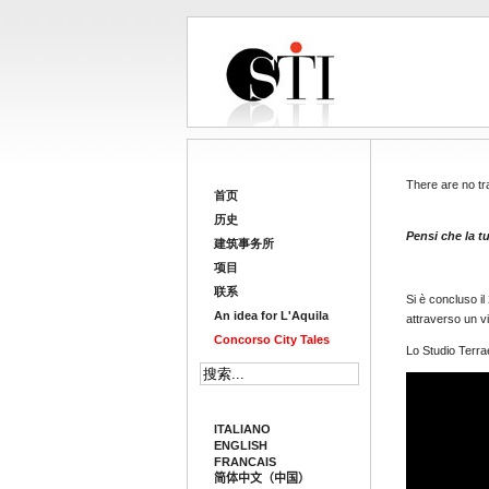
There are no tra
首页
历史
Pensi che la t
建筑事务所
项目
联系
Si è concluso il
An idea for L'Aquila
attraverso un vid
Concorso City Tales
Lo Studio Terra
ITALIANO
ENGLISH
FRANCAIS
简体中文（中国）